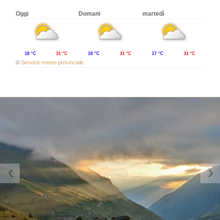
Oggi
Domani
martedì
18 °C
31 °C
18 °C
31 °C
17 °C
31 °C
©
Servizio meteo provinciale