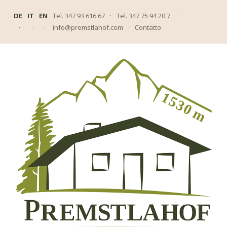
DE
IT
EN
Tel. 347 93 616 67
·
Tel. 347 75 94 20 7
·
·
·
·
info@premstlahof.com
·
Contatto