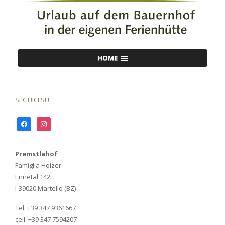
HOME
SEGUICI SU
facebook
instagram
Premstlahof
Famiglia Holzer
Ennetal 142
I-39020 Martello (BZ)
Tel. +39 347 9361667
cell: +39 347 7594207